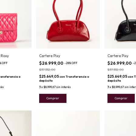
 Roxy
Cartera Pixy
Cartera Pixy
$26.999,00
$26.999,00
%
OFF
-
28
%
OFF
-
2
$37.332,00
$37.332,00
$25.649,05
$25.649,05
ransferencia o
con
Transferencia o
con
T
depósito
depósito
rés
3
x
$8.999,67
sin interés
3
x
$8.999,67
sin inte
Comprar
Comprar