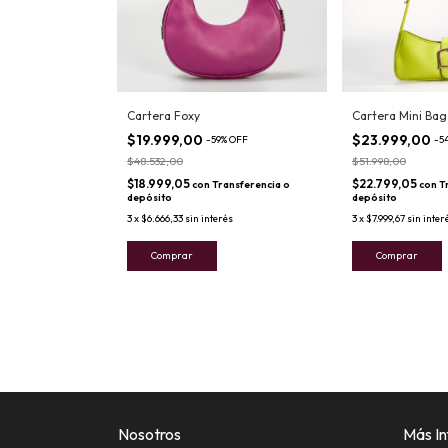
Cartera Foxy
Cartera Mini Ba
$19.999,00
$23.999,00
-
59
%
OFF
-
5
$48.532,00
$51.998,00
$18.999,05
$22.799,05
con
Transferencia o
con
T
depósito
depósito
3
x
$6.666,33
sin interés
3
x
$7.999,67
sin inter
Comprar
Comprar
Nosotros
Más In