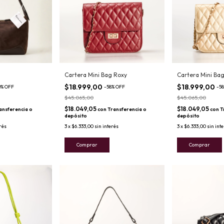
Cartera Mini Bag Roxy
Cartera Mini Ba
$18.999,00
$18.999,00
0
%
OFF
-
58
%
OFF
-
58
$45.065,00
$45.065,00
$18.049,05
$18.049,05
ansferencia o
con
Transferencia o
con
T
depósito
depósito
rés
3
x
$6.333,00
sin interés
3
x
$6.333,00
sin int
Comprar
Comprar