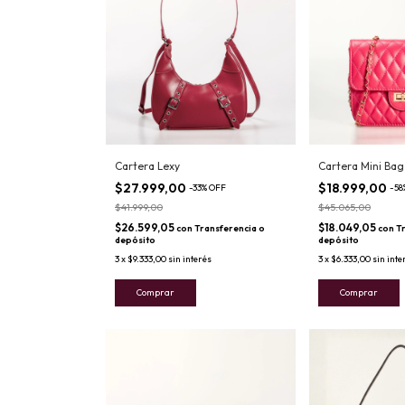
Cartera Lexy
Cartera Mini Bag
$27.999,00
$18.999,00
-
33
%
OFF
-
58
$41.999,00
$45.065,00
$26.599,05
$18.049,05
con
Transferencia o
con
T
depósito
depósito
3
x
$9.333,00
sin interés
3
x
$6.333,00
sin inte
Comprar
Comprar