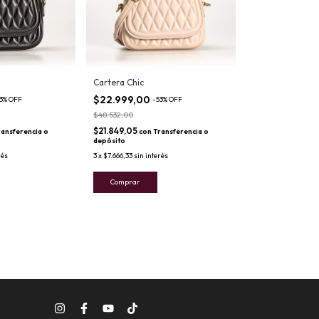
Cartera Chic
$22.999,00
3
%
OFF
-
53
%
OFF
$48.532,00
$21.849,05
ransferencia o
con
Transferencia o
depósito
rés
3
x
$7.666,33
sin interés
Comprar