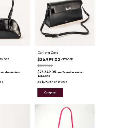
Cartera Zara
$26.999,00
8
%
OFF
-
33
%
OFF
$39.999,00
$25.649,05
ransferencia o
con
Transferencia o
depósito
rés
3
x
$8.999,67
sin interés
Comprar