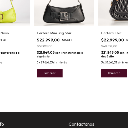
g Neón
Cartera Mini Bag Star
Cartera Chic
$22.999,00
$22.999,00
4
%
OFF
-
56
%
OFF
-
5
$51.998,00
$48.532,00
$21.849,05
$21.849,05
ransferencia o
con
Transferencia o
con
T
depósito
depósito
és
3
x
$7.666,33
sin interés
3
x
$7.666,33
sin inte
Comprar
Comprar
fo
Contactanos