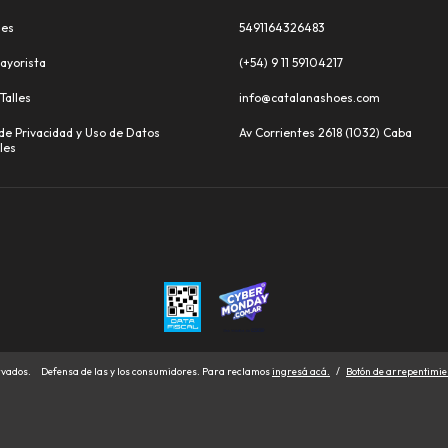
les
5491164326483
ayorista
(+54) 9 11 59104217
Talles
info@catalanashoes.com
 de Privacidad y Uso de Datos
Av Corrientes 2618 (1032) Caba
les
rvados.
Defensa de las y los consumidores. Para reclamos
ingresá acá.
/
Botón de arrepentimie