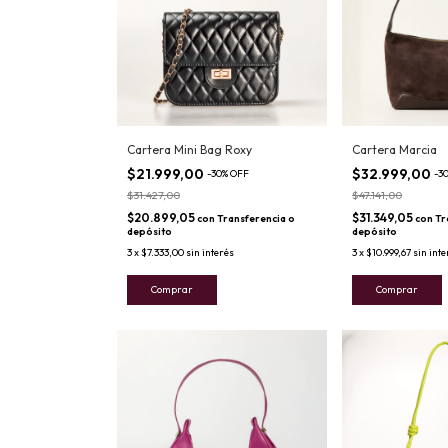
Cartera Mini Bag Roxy
Cartera Marcia
$21.999,00
$32.999,00
-
30
%
OFF
-
3
$31.427,00
$47.141,00
$20.899,05
$31.349,05
con
Transferencia o
con
Tr
depósito
depósito
3
x
$7.333,00
sin interés
3
x
$10.999,67
sin inte
Comprar
Comprar