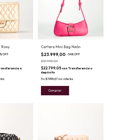
g Roxy
Cartera Mini Bag Neón
$23.999,00
%
OFF
-
54
%
OFF
$51.998,00
$22.799,05
ransferencia o
con
Transferencia o
depósito
erés
3
x
$7.999,67
sin interés
Comprar