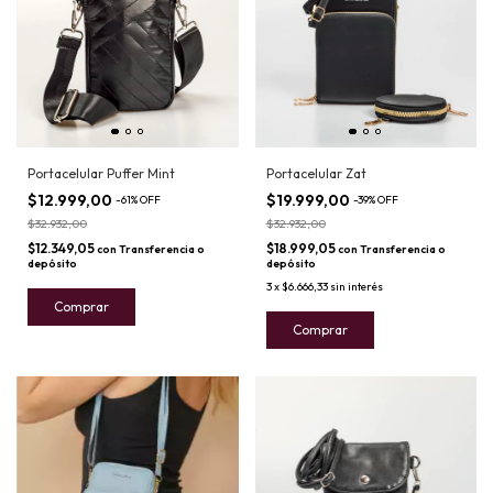
Portacelular Puffer Mint
Portacelular Zat
$12.999,00
$19.999,00
-
61
%
OFF
-
39
%
OFF
$32.932,00
$32.932,00
$12.349,05
$18.999,05
con
Transferencia o
con
Transferencia o
depósito
depósito
3
x
$6.666,33
sin interés
Comprar
Comprar