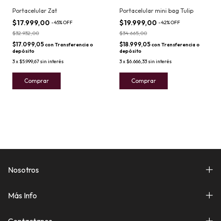
Portacelular Zat
Portacelular mini bag Tulip
$17.999,00
$19.999,00
-
45
%
OFF
-
42
%
OFF
$32.932,00
$34.665,00
$17.099,05
$18.999,05
con
Transferencia o
con
Transferencia o
depósito
depósito
3
x
$5.999,67
sin interés
3
x
$6.666,33
sin interés
Comprar
Comprar
Nosotros
Más Info
Contactanos