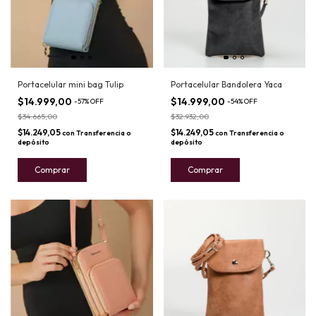
Portacelular mini bag Tulip
Portacelular Bandolera Yaca
$14.999,00
$14.999,00
-
57
%
OFF
-
54
%
OFF
$34.665,00
$32.932,00
$14.249,05
$14.249,05
con
Transferencia o
con
Transferencia o
depósito
depósito
Comprar
Comprar