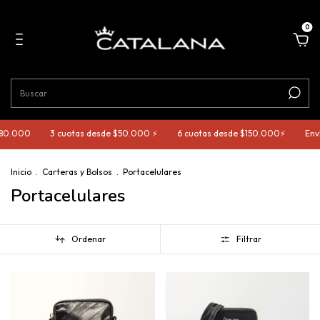
0
80.000
3 cuotas desde $50.000 ⚡️
6 cuotas desde $150.000⚡️
Envío
Inicio
.
Carteras y Bolsos
.
Portacelulares
Portacelulares
Ordenar
Filtrar