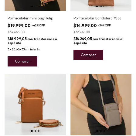
Portacelular mini bag Tulip
Portacelular Bandolera Yaca
$19.999,00
$14.999,00
-
42
%
OFF
-
54
%
OFF
$34.665,00
$32.932,00
$18.999,05
$14.249,05
con
Transferencia o
con
Transferencia o
depósito
depósito
3
x
$6.666,33
sin interés
Comprar
Comprar