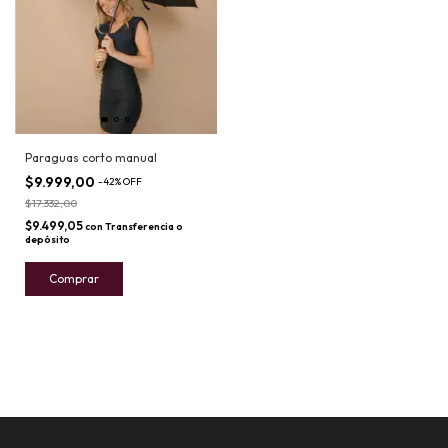
Paraguas corto manual
$9.999,00
-
42
%
OFF
$17.332,00
$9.499,05
con
Transferencia o
depósito
Comprar