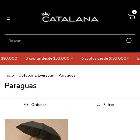
0
a $80.000
3 cuotas desde $50.000 ⚡️
6 cuotas desde $150.000⚡️
En
Inicio
.
Outdoor & Everyday
.
Paraguas
Paraguas
Ordenar
Filtrar