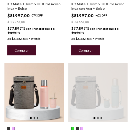
Kit Mate + Termo 1000ml Acero
Kit Mate + Termo 1000ml Acero
Inox + Bolso
Inox con Asa + Bolso
$81.997,00
$81.997,00
-
37
%
OFF
-
43
%
OFF
$129.266,00
$143.666,00
$77.897,15
$77.897,15
con
Transferencia o
con
Transferencia o
depósito
depósito
3
x
$27.332,33
sin interés
3
x
$27.332,33
sin interés
Comprar
Comprar