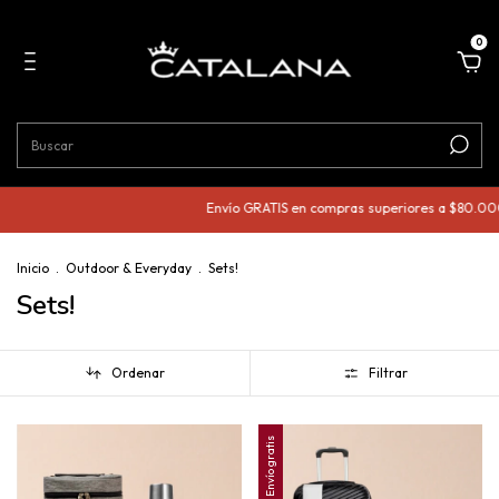
0
Envío GRATIS en compras superiores a $80.000
3 c
Inicio
.
Outdoor & Everyday
.
Sets!
Sets!
Ordenar
Filtrar
Envío gratis