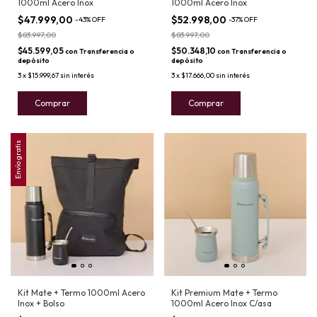
1000ml Acero Inox
1000ml Acero Inox
$47.999,00
$52.998,00
-
43
%
OFF
-
37
%
OFF
$83.997,00
$83.997,00
$45.599,05
$50.348,10
con
Transferencia o
con
Transferencia o
depósito
depósito
3
x
$15.999,67
sin interés
3
x
$17.666,00
sin interés
Comprar
Comprar
Envío gratis
Kit Mate + Termo 1000ml Acero
Kit Premium Mate + Termo
Inox + Bolso
1000ml Acero Inox C/asa