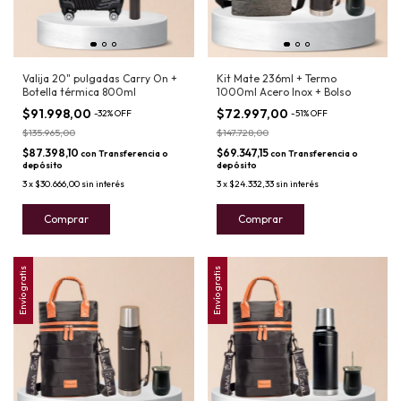
Valija 20" pulgadas Carry On +
Kit Mate 236ml + Termo
Botella térmica 800ml
1000ml Acero Inox + Bolso
$91.998,00
$72.997,00
-
32
%
OFF
-
51
%
OFF
$135.965,00
$147.728,00
$87.398,10
$69.347,15
con
Transferencia o
con
Transferencia o
depósito
depósito
3
x
$30.666,00
sin interés
3
x
$24.332,33
sin interés
Comprar
Comprar
Envío gratis
Envío gratis