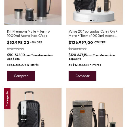
Kit Premium Mate + Termo
Valija 20" pulgadas Carry On +
1000ml Acero Inox C/asa
Mate + Termo 1000ml Acero
Inox C/asa
$52.998,00
$126.997,00
-
49
%
OFF
-
37
%
OFF
$103.998,00
$202.663,00
$50.348,10
$120.647,15
con
Transferencia o
con
Transferencia o
depósito
depósito
3
x
$17.666,00
sin interés
3
x
$42.332,33
sin interés
Comprar
Comprar
Envío gratis