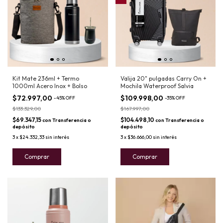
Kit Mate 236ml + Termo
Valija 20" pulgadas Carry On +
1000ml Acero Inox + Bolso
Mochila Waterproof Salvia
$72.997,00
$109.998,00
-
45
%
OFF
-
35
%
OFF
$133.329,00
$167.997,00
$69.347,15
$104.498,10
con
Transferencia o
con
Transferencia o
depósito
depósito
3
x
$24.332,33
sin interés
3
x
$36.666,00
sin interés
Comprar
Comprar