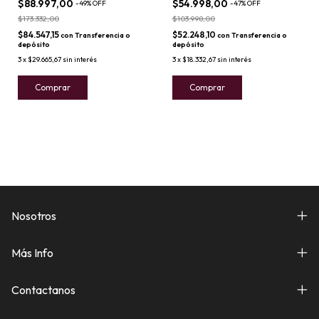
$88.997,00
$54.998,00
-
49
%
OFF
-
47
%
OFF
$173.332,00
$103.998,00
$84.547,15
$52.248,10
con
Transferencia o
con
Transferencia o
depósito
depósito
3
x
$29.665,67
sin interés
3
x
$18.332,67
sin interés
Comprar
Comprar
Nosotros
Más Info
Contactanos