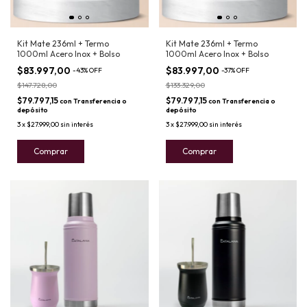
Kit Mate 236ml + Termo
Kit Mate 236ml + Termo
1000ml Acero Inox + Bolso
1000ml Acero Inox + Bolso
$83.997,00
$83.997,00
-
43
%
OFF
-
37
%
OFF
$147.728,00
$133.329,00
$79.797,15
$79.797,15
con
Transferencia o
con
Transferencia o
depósito
depósito
3
x
$27.999,00
sin interés
3
x
$27.999,00
sin interés
Comprar
Comprar