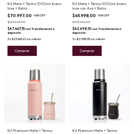
Kit Mate + Termo 1000ml Acero
Kit Mate + Termo 1000ml Acero
Inox + Bolso
Inox con Asa + Bolso
$70.997,00
$65.998,00
-
45
%
OFF
-
54
%
OFF
$129.266,00
$143.666,00
$67.447,15
$62.698,10
con
Transferencia o
con
Transferencia o
depósito
depósito
3
x
$23.665,67
sin interés
3
x
$21.999,33
sin interés
Comprar
Comprar
Kit Premium Mate + Termo
Kit Premium Mate + Termo