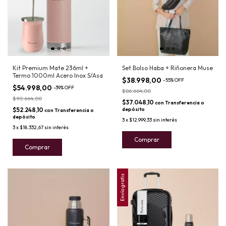
Kit Premium Mate 236ml +
Set Bolso Haba + Riñonera Muse
Termo 1000ml Acero Inox S/Asa
$38.998,00
-
55
%
OFF
$54.998,00
-
39
%
OFF
$86.664,00
$90.664,00
$37.048,10
con
Transferencia o
$52.248,10
depósito
con
Transferencia o
depósito
3
x
$12.999,33
sin interés
3
x
$18.332,67
sin interés
Comprar
Comprar
Envío gratis