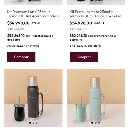
Kit Premium Mate 236ml +
Kit Premium Mate 236ml +
Termo 1000ml Acero Inox S/Asa
Termo 1000ml Acero Inox S/Asa
$54.998,00
$54.998,00
-
39
%
OFF
-
39
%
OFF
$90.664,00
$90.664,00
$52.248,10
$52.248,10
con
Transferencia o
con
Transferencia o
depósito
depósito
3
x
$18.332,67
sin interés
3
x
$18.332,67
sin interés
Comprar
Comprar