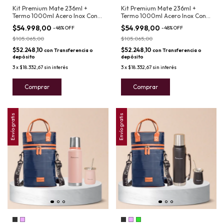
Kit Premium Mate 236ml +
Kit Premium Mate 236ml +
Termo 1000ml Acero Inox Con
Termo 1000ml Acero Inox Con
Asa
Asa
$54.998,00
$54.998,00
-
48
%
OFF
-
48
%
OFF
$105.065,00
$105.065,00
$52.248,10
$52.248,10
con
Transferencia o
con
Transferencia o
depósito
depósito
3
x
$18.332,67
sin interés
3
x
$18.332,67
sin interés
Comprar
Comprar
Envío gratis
Envío gratis