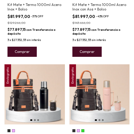
Kit Mate + Termo 1000ml Acero
Kit Mate + Termo 1000ml Acero
Inox + Bolso
Inox con Asa + Bolso
$81.997,00
$81.997,00
-
37
%
OFF
-
43
%
OFF
$129.266,00
$143.666,00
$77.897,15
$77.897,15
con
Transferencia o
con
Transferencia o
depósito
depósito
3
x
$27.332,33
sin interés
3
x
$27.332,33
sin interés
Comprar
Comprar
Envío gratis
Envío gratis