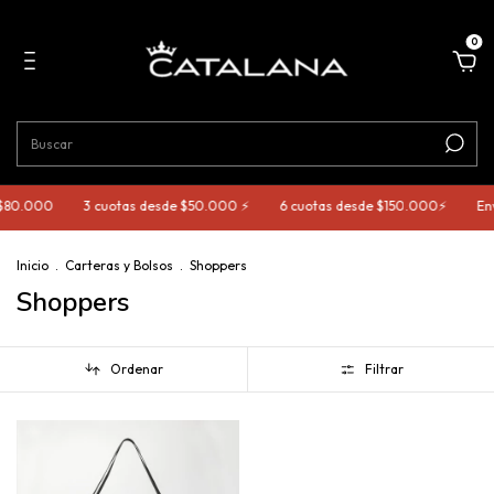
0
 $80.000
3 cuotas desde $50.000 ⚡️
6 cuotas desde $150.000⚡️
Env
Inicio
.
Carteras y Bolsos
.
Shoppers
Shoppers
Ordenar
Filtrar