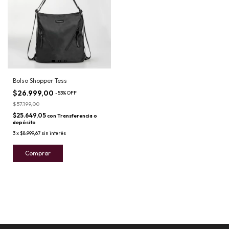
Bolso Shopper Tess
$26.999,00
-
53
%
OFF
$57.199,00
$25.649,05
con
Transferencia o
depósito
3
x
$8.999,67
sin interés
Comprar