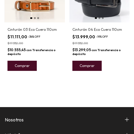
Cinturón 03 Eco Cuero 110cm
Cinturón 04 Eco Cuero 110cm
$11.111,00
$13.999,00
-
36
%
OFF
-
19
%
OFF
$17.332,00
$17.332,00
$10.555,45
$13.299,05
con
Transferencia o
con
Transferencia o
depósito
depósito
Comprar
Comprar
Nosotros