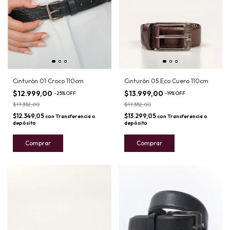
Cinturón 01 Croco 110cm
Cinturón 05 Eco Cuero 110cm
$12.999,00
$13.999,00
-
25
%
OFF
-
19
%
OFF
$17.332,00
$17.332,00
$12.349,05
$13.299,05
con
Transferencia o
con
Transferencia o
depósito
depósito
Comprar
Comprar