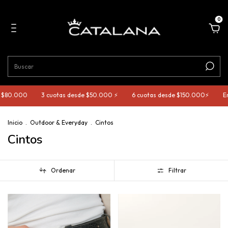
0
 $80.000
3 cuotas desde $50.000 ⚡️
6 cuotas desde $150.000⚡️
Env
Inicio
.
Outdoor & Everyday
.
Cintos
Cintos
Ordenar
Filtrar