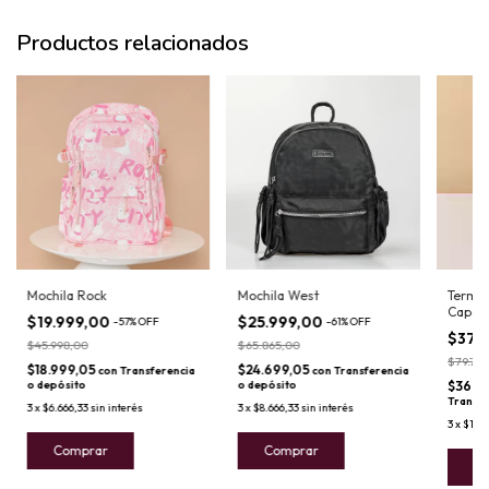
Productos relacionados
Mochila Rock
Mochila West
Termo 
Capaci
$19.999,00
$25.999,00
-
57
%
OFF
-
61
%
OFF
$37.
$45.998,00
$65.865,00
$79.73
$18.999,05
$24.699,05
con
Transferencia
con
Transferencia
o depósito
o depósito
$36.0
Transfe
3
x
$6.666,33
sin interés
3
x
$8.666,33
sin interés
3
x
$12.6
Comprar
Comprar
C