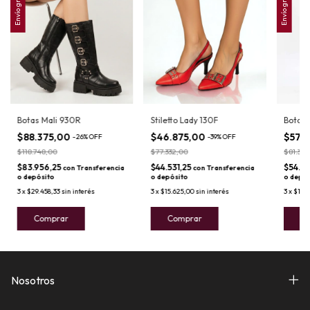
Envío gratis
Envío gratis
Botas Mali 930R
Stiletto Lady 130F
Bota 
$88.375,00
$46.875,00
$57.
-
26
%
OFF
-
39
%
OFF
$118.748,00
$77.332,00
$81.375
$83.956,25
$44.531,25
$54.5
con
Transferencia
con
Transferencia
o depósito
o depósito
o depós
3
x
$29.458,33
sin interés
3
x
$15.625,00
sin interés
3
x
$19.1
Comprar
Comprar
C
Nosotros