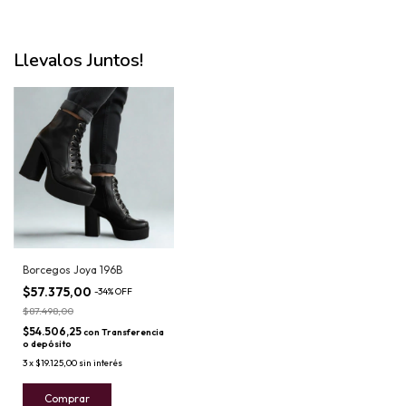
Llevalos Juntos!
Borcegos Joya 196B
$57.375,00
-
34
%
OFF
$87.498,00
$54.506,25
con
Transferencia
o depósito
3
x
$19.125,00
sin interés
Comprar