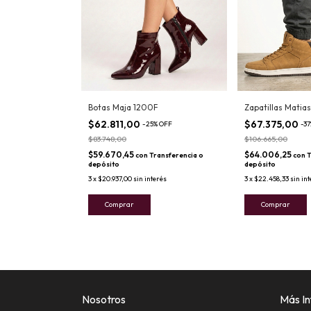
Botas Maja 1200F
Zapatillas Matias
$62.811,00
$67.375,00
-
25
%
OFF
-
37
$83.748,00
$106.665,00
$59.670,45
$64.006,25
con
Transferencia o
con
T
depósito
depósito
3
x
$20.937,00
sin interés
3
x
$22.458,33
sin in
Comprar
Comprar
Nosotros
Más In