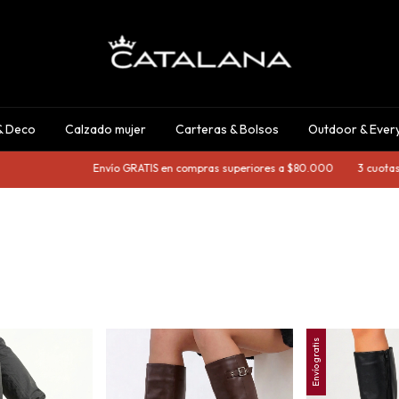
& Deco
Calzado mujer
Carteras & Bolsos
Outdoor & Ever
Envío GRATIS en compras superiores a $80.000
3 cuotas de
Envío gratis