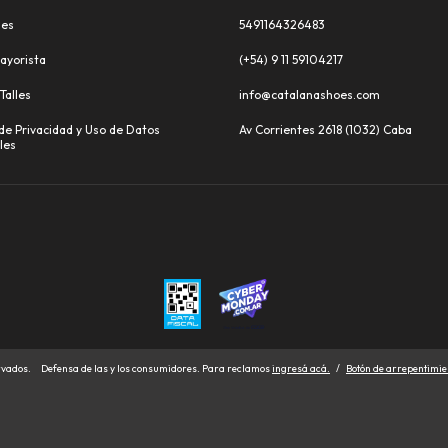
les
5491164326483
ayorista
(+54) 9 11 59104217
Talles
info@catalanashoes.com
 de Privacidad y Uso de Datos
Av Corrientes 2618 (1032) Caba
les
rvados.
Defensa de las y los consumidores. Para reclamos
ingresá acá.
/
Botón de arrepentimie