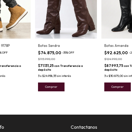
 9178P
Botas Sandra
Botas Amanda
$74.875,00
$92.625,00
%
OFF
-
35
%
OFF
-
2
$115.998,00
$124.998,00
$71.131,25
$87.993,75
ransferencia o
con
Transferencia o
con
T
depósito
depósito
terés
3
x
$24.958,33
sin interés
3
x
$30.875,00
sin in
Comprar
Comprar
fo
Contactanos