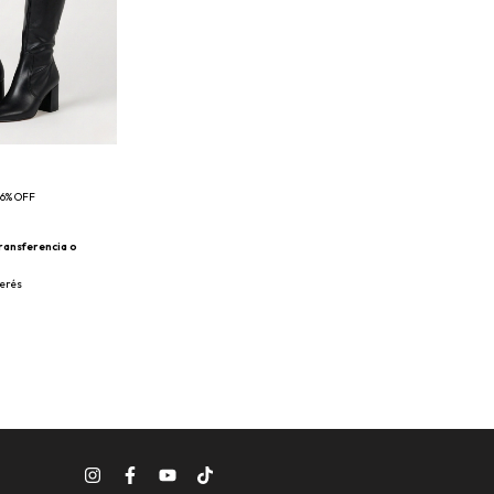
6
%
OFF
ransferencia o
terés