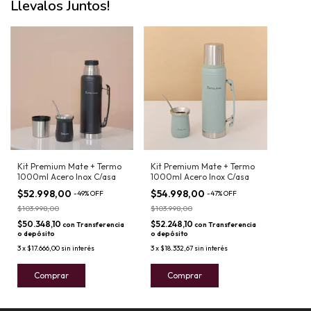
Llevalos Juntos!
Kit Premium Mate + Termo
Kit Premium Mate + Termo
1000ml Acero Inox C/asa
1000ml Acero Inox C/asa
$52.998,00
$54.998,00
-
49
%
OFF
-
47
%
OFF
$103.998,00
$103.998,00
$50.348,10
$52.248,10
con
Transferencia
con
Transferencia
o depósito
o depósito
3
x
$17.666,00
sin interés
3
x
$18.332,67
sin interés
Comprar
Comprar