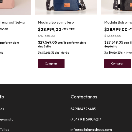
terproof Salvia
Mochila Bolso matero
Mochila Bolso m
$28.999,00
$28.999,00
%
OFF
-
32
%
OFF
-
3
$42.665,00
$42.665,00
$27.549,05
$27.549,05
ansferencia o
con
Transferencia o
con
T
depósito
depósito
rés
3
x
$9.666,33
sin interés
3
x
$9.666,33
sin inte
Comprar
Comprar
fo
Contactanos
les
5491164326483
ayorista
(+54) 9 11 59104217
Talles
info@catalanashoes.com