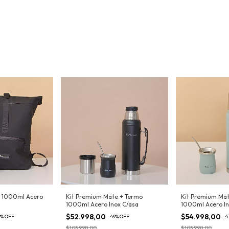
o 1000ml Acero
Kit Premium Mate + Termo
Kit Premium Mat
1000ml Acero Inox C/asa
1000ml Acero In
$52.998,00
$54.998,00
9
%
OFF
-
49
%
OFF
-
4
$103.998,00
$103.998,00