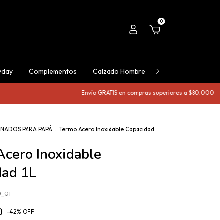
0
yday
Complementos
Calzado Hombre
Comprá x talle
Envío GRATIS en compras superiores a $80.000
3 cuo
ONADOS PARA PAPÁ
.
Termo Acero Inoxidable Capacidad
cero Inoxidable
dad 1L
0_01
0
-
42
%
OFF