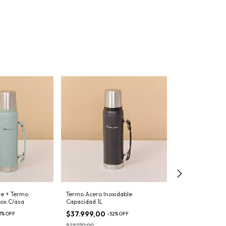
e + Termo
Termo Acero Inoxidable
Termo Acero Ino
ox C/asa
Capacidad 1L
Capacidad 1L
$37.999,00
$37.999,00
7
%
OFF
-
52
%
OFF
-
5
$79.730,00
$79.730,00