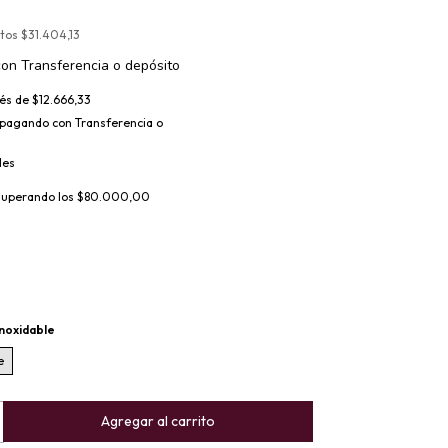
stos
$31.404,13
con
Transferencia o depósito
rés de
$12.666,33
pagando con Transferencia o
les
superando los
$80.000,00
noxidable
e