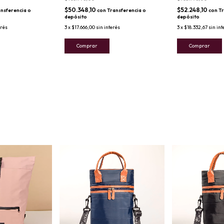
$50.348,10
$52.248,10
nsferencia o
con
Transferencia o
con
Tr
depósito
depósito
erés
3
x
$17.666,00
sin interés
3
x
$18.332,67
sin int
Comprar
Comprar