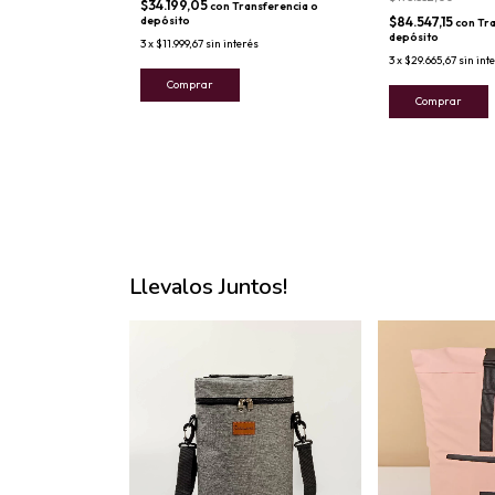
$34.199,05
con
Transferencia o
depósito
$84.547,15
ransferencia o
con
Tra
depósito
3
x
$11.999,67
sin interés
rés
3
x
$29.665,67
sin int
Comprar
Comprar
Llevalos Juntos!