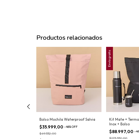
Productos relacionados
Envío gratis
idable
Bolso Mochila Waterproof Salvia
Kit Mate + Term
Inox + Bolso
$35.999,00
-
48
%
OFF
$88.997,00
%
OFF
-
4
$69.332,00
$173.332,00