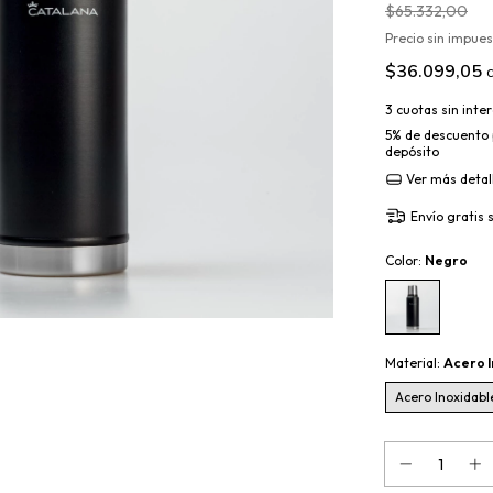
$65.332,00
Precio sin impue
$36.099,05
3
cuotas sin inte
5% de descuento
depósito
Ver más detal
Envío gratis
Color:
Negro
Material:
Acero I
Acero Inoxidabl