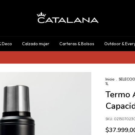
& Deco
Calzado mujer
Carteras & Bolsos
Outdoor & Ever
Inicio
.
SELECCI
1L
Termo A
Capaci
SKU:
021507023
$37.999,0