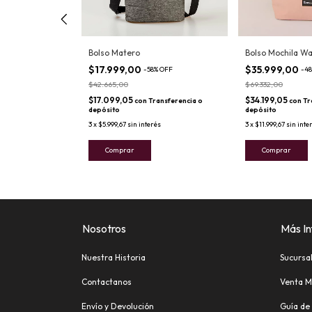
Bolso Matero
Bolso Mochila Wa
$17.999,00
$35.999,00
%
OFF
-
58
%
OFF
-
48
$42.665,00
$69.332,00
$17.099,05
$34.199,05
ransferencia o
con
Transferencia o
con
Tr
depósito
depósito
és
3
x
$5.999,67
sin interés
3
x
$11.999,67
sin inte
Comprar
Comprar
Nosotros
Más In
Nuestra Historia
Sucursa
Contactanos
Venta M
Envío y Devolución
Guía de 