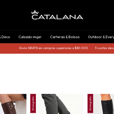
& Deco
Calzado mujer
Carteras & Bolsos
Outdoor & Ever
Envío GRATIS en compras superiores a $80.000
3 cuotas desde 
Envío gratis
Envío gratis