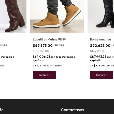
Zapatillas Matias 9178P
Botas Amanda
$67.375,00
$92.625,00
%
OFF
-
37
%
OFF
-
2
$106.665,00
$124.998,00
$64.006,25
$87.993,75
sferencia o
con
Transferencia o
con
T
depósito
depósito
erés
3
x
$22.458,33
sin interés
3
x
$30.875,00
sin in
Comprar
Comprar
fo
Contactanos