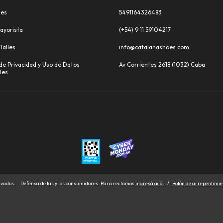
les
5491164326483
ayorista
(+54) 9 11 59104217
Talles
info@catalanashoes.com
 de Privacidad y Uso de Datos
Av Corrientes 2618 (1032) Caba
les
rvados.
Defensa de las y los consumidores. Para reclamos
ingresá acá.
/
Botón de arrepentimie