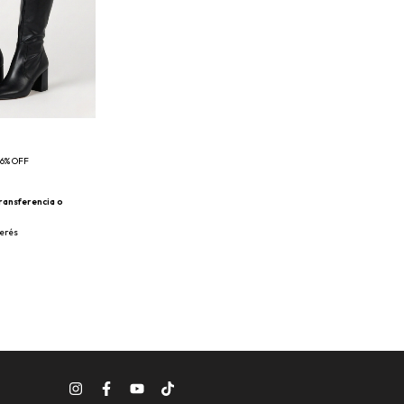
6
%
OFF
ransferencia o
terés