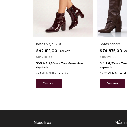
Botas Maja 1200F
Botas Sandra
$62.811,00
$74.875,00
-
25
%
OFF
-
35
$83.748,00
$115.998,00
$59.670,45
$71.131,25
con
Transferencia o
con
Tran
depósito
depósito
3
x
$20.937,00
sin interés
3
x
$24.958,33
sin int
Comprar
Comprar
Nosotros
Más In