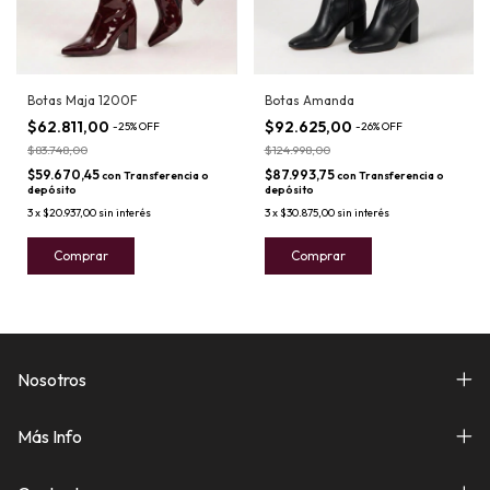
Botas Maja 1200F
Botas Amanda
$62.811,00
$92.625,00
-
25
%
OFF
-
26
%
OFF
$83.748,00
$124.998,00
$59.670,45
$87.993,75
con
Transferencia o
con
Transferencia o
depósito
depósito
3
x
$20.937,00
sin interés
3
x
$30.875,00
sin interés
Comprar
Comprar
Nosotros
Más Info