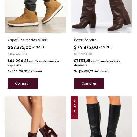
Zapatillas Matias 9178P
Botas Sandra
$67.375,00
$74.875,00
-
37
%
OFF
-
35
%
OFF
$106.665,00
$115.998,00
$64.006,25
$71.131,25
con
Transferencia o
con
Transferencia o
depósito
depósito
3
x
$22.458,33
sin interés
3
x
$24.958,33
sin interés
Comprar
Comprar
Envío gratis