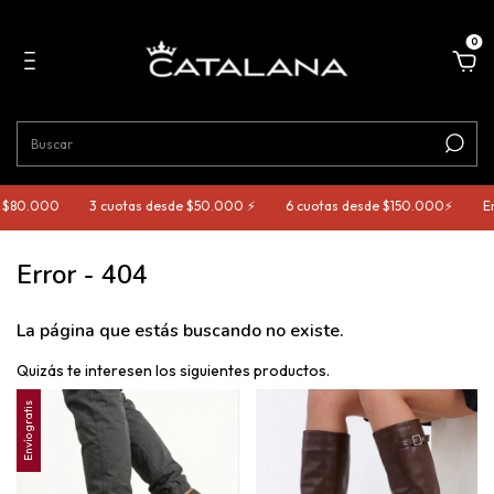
0
 $80.000
3 cuotas desde $50.000 ⚡️
6 cuotas desde $150.000⚡️
Env
Error - 404
La página que estás buscando no existe.
Quizás te interesen los siguientes productos.
Envío gratis