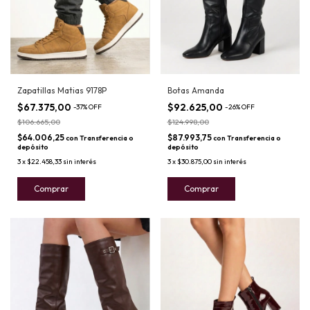
Zapatillas Matias 9178P
Botas Amanda
$67.375,00
$92.625,00
-
37
%
OFF
-
26
%
OFF
$106.665,00
$124.998,00
$64.006,25
$87.993,75
con
Transferencia o
con
Transferencia o
depósito
depósito
3
x
$22.458,33
sin interés
3
x
$30.875,00
sin interés
Comprar
Comprar