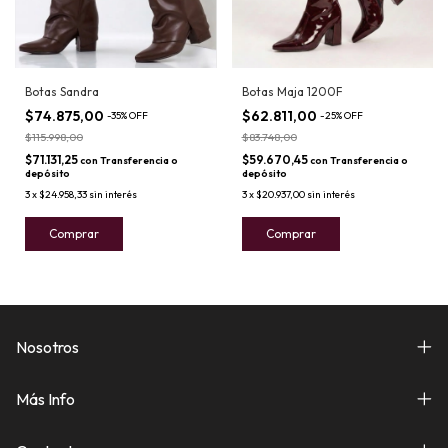
Botas Sandra
Botas Maja 1200F
$74.875,00
$62.811,00
-
35
%
OFF
-
25
%
OFF
$115.998,00
$83.748,00
$71.131,25
$59.670,45
con
Transferencia o
con
Transferencia o
depósito
depósito
3
x
$24.958,33
sin interés
3
x
$20.937,00
sin interés
Comprar
Comprar
Nosotros
Más Info