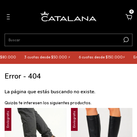
0
 $80.000
3 cuotas desde $50.000 ⚡️
6 cuotas desde $150.000⚡️
Env
Error - 404
La página que estás buscando no existe.
Quizás te interesen los siguientes productos.
Envío gratis
Envío gratis