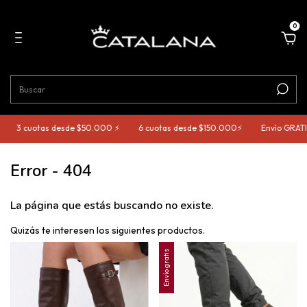
0
3 cuotas desde $50.000 ⚡️
6 cuotas desde $150.000⚡️
Envío GRATIS
Error - 404
La página que estás buscando no existe.
Quizás te interesen los siguientes productos.
Envío gratis