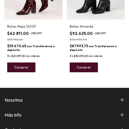
Botas Maja 1200F
Botas Amanda
$62.811,00
$92.625,00
-
25
%
OFF
-
26
%
OFF
$83.748,00
$124.998,00
$59.670,45
$87.993,75
con
Transferencia o
con
Transferencia o
depósito
depósito
3
x
$20.937,00
sin interés
3
x
$30.875,00
sin interés
Comprar
Comprar
Nosotros
Más Info