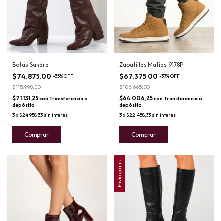
Botas Sandra
Zapatillas Matias 9178P
$74.875,00
$67.375,00
-
35
%
OFF
-
37
%
OFF
$115.998,00
$106.665,00
$71.131,25
$64.006,25
con
Transferencia o
con
Transferencia o
depósito
depósito
3
x
$24.958,33
sin interés
3
x
$22.458,33
sin interés
Comprar
Comprar
Envío gratis