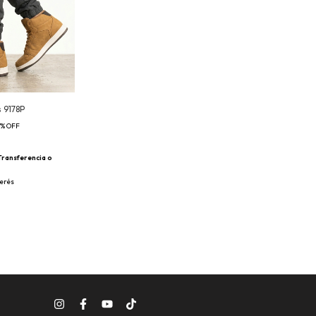
s 9178P
7
%
OFF
Transferencia o
terés