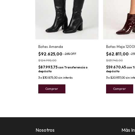
Botas Amanda
Botas Maja 1200
$92.625,00
$62.811,00
-
26
%
OFF
-
25
$124.998,00
$83.748,00
$87.993,75
$59.670,45
con
Transferencia o
con
T
depósito
depósito
3
x
$30.875,00
sin interés
3
x
$20.937,00
sin int
Comprar
Comprar
Nosotros
Más In