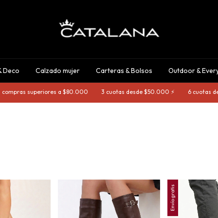
& Deco
Calzado mujer
Carteras & Bolsos
Outdoor & Ever
ompras superiores a $80.000
3 cuotas desde $50.000 ⚡️
6 cuotas desd
Envío gratis