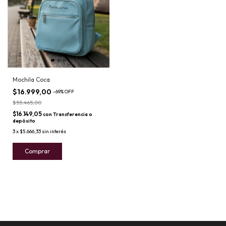
Mochila Coca
$16.999,00
-
69
%
OFF
$55.465,00
$16.149,05
con
Transferencia o
depósito
3
x
$5.666,33
sin interés
Comprar